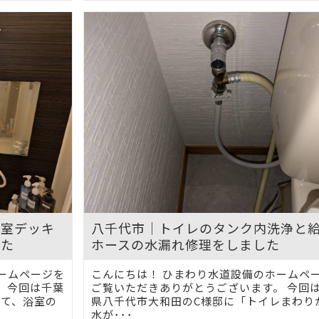
浴室デッキ
八千代市｜トイレのタンク内洗浄と
した
ホースの水漏れ修理をしました
ームページを
こんにちは！ ひまわり水道設備のホームペ
 今回は千葉
ご覧いただきありがとうございます。 今回
にて、浴室の
県八千代市大和田のC様邸に「トイレまわり
水が･･･