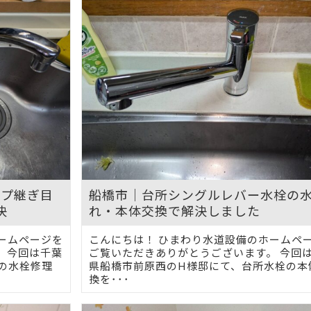
イプ継ぎ目
船橋市｜台所シングルレバー水栓の
決
れ・本体交換で解決しました
ームページを
こんにちは！ ひまわり水道設備のホームペ
 今回は千葉
ご覧いただきありがとうございます。 今回
の水栓修理
県船橋市前原西のH様邸にて、台所水栓の本
換を･･･