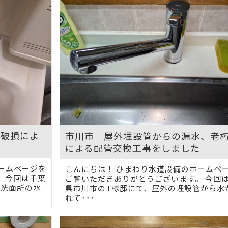
ー破損によ
市川市｜屋外埋設管からの漏水、老
た
による配管交換工事をしました
ームページを
こんにちは！ ひまわり水道設備のホームペ
 今回は千葉
ご覧いただきありがとうございます。 今回
「洗面所の水
県市川市のT様邸にて、屋外の埋設管から水
れて･･･