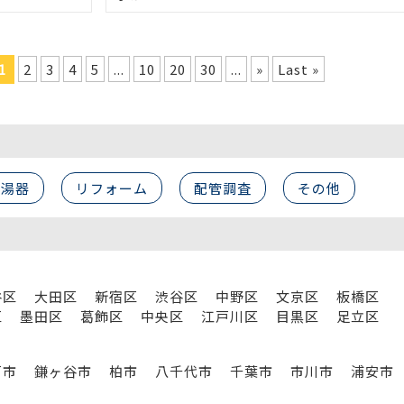
1
2
3
4
5
...
10
20
30
...
»
Last »
給湯器
リフォーム
配管調査
その他
谷区
大田区
新宿区
渋谷区
中野区
文京区
板橋区
区
墨田区
葛飾区
中央区
江戸川区
目黒区
足立区
戸市
鎌ヶ谷市
柏市
八千代市
千葉市
市川市
浦安市