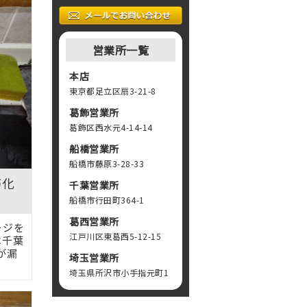
営業所一覧
本店
東京都足立区扇3-21-8
葛飾営業所
葛飾区西水元4-14-14
船橋営業所
船橋市藤原3-28-33
朽化
千葉営業所
船橋市行田町364-1
葛西営業所
ージを
江戸川区東葛西5-12-15
は千葉
が漏
埼玉営業所
埼玉県所沢市小手指元町1