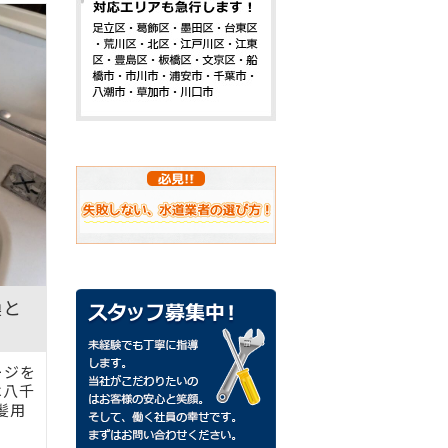
換と
ージを
は八千
髪用