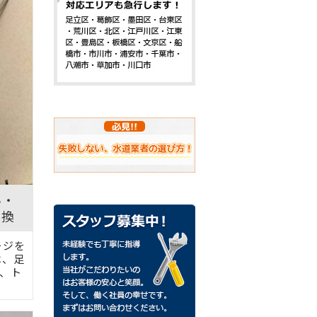
い・
交換
ージを
は、足
、ト