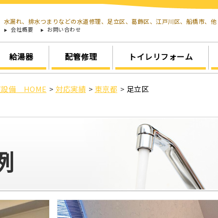
水漏れ、排水つまりなどの水道修理、足立区、葛飾区、江戸川区、船橋市、
会社概要
お問い合わせ
給湯器
配管修理
トイレリフォーム
設備 HOME
>
対応実績
>
東京都
>
足立区
例