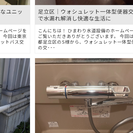
潔なユニッ
足立区｜ウォシュレット一体型便器
で水漏れ解消し快適な生活に
ームページを
こんにちは！ ひまわり水道設備のホームペ
 今回は東京
ご覧いただきありがとうございます。 今回
ニットバス交
都足立区のS様から、ウォシュレット一体型
の交･･･