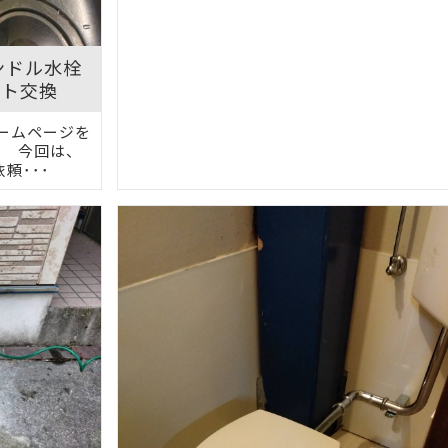
ンドル水栓
ウト交換
ームページを
。 今回は、
頼･･･