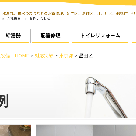
水漏れ、排水つまりなどの水道修理、足立区、葛飾区、江戸川区、船橋市、
会社概要
お問い合わせ
給湯器
配管修理
トイレリフォーム
設備 HOME
>
対応実績
>
東京都
>
墨田区
例