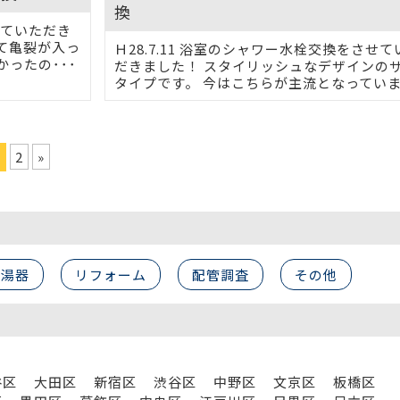
換
させていただき
て亀裂が入っ
Ｈ28.7.11 浴室のシャワー水栓交換をさせて
ったの･･･
だきました！ スタイリッシュなデザインの
タイプです。 今はこちらが主流となっていま･
2
»
給湯器
リフォーム
配管調査
その他
谷区
大田区
新宿区
渋谷区
中野区
文京区
板橋区