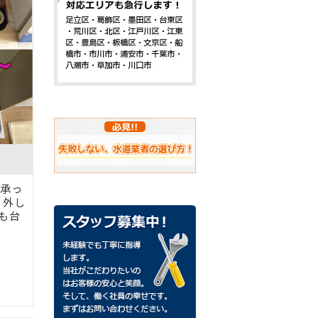
承っ
り外し
も台