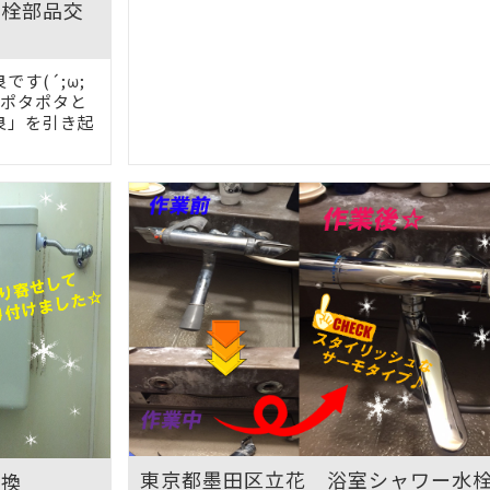
水栓部品交
す(´;ω;
がポタポタと
良」を引き起
東京都墨田区立花 浴室シャワー水
交換