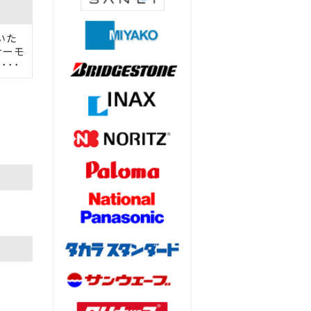
いた
サーモ
･･