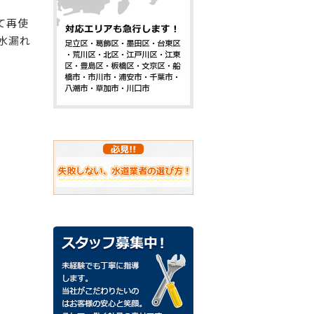
て再使
水漏れ