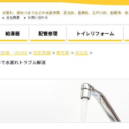
水漏れ、排水つまりなどの水道修理、足立区、葛飾区、江戸川区、船橋市、
会社概要
お問い合わせ
給湯器
配管修理
トイレリフォーム
設備 HOME
>
対応実績
>
東京都
>
足立区
>
修で水漏れトラブル解消