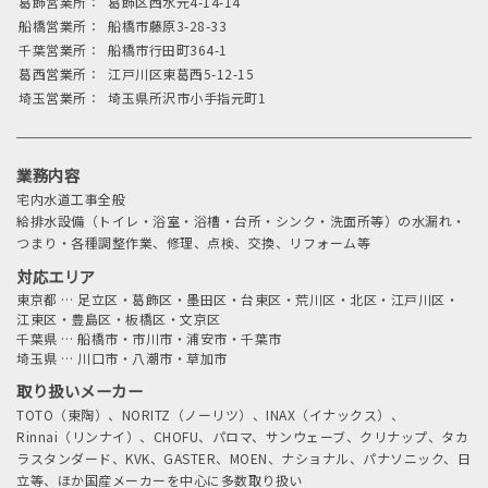
葛飾営業所：
葛飾区西水元4-14-14
船橋営業所：
船橋市藤原3-28-33
千葉営業所：
船橋市行田町364-1
葛西営業所：
江戸川区東葛西5-12-15
埼玉営業所：
埼玉県所沢市小手指元町1
業務内容
宅内水道工事全般
給排水設備（トイレ・浴室・浴槽・台所・シンク・洗面所等）の水漏れ・
つまり・各種調整作業、修理、点検、交換、リフォーム等
対応エリア
東京都
…
足立区・葛飾区・墨田区・台東区・荒川区・北区・江戸川区・
江東区・豊島区・板橋区・文京区
千葉県
…
船橋市・市川市・浦安市・千葉市
埼玉県
…
川口市・八潮市・草加市
取り扱いメーカー
TOTO（東陶）、NORITZ（ノーリツ）、INAX（イナックス）、
Rinnai（リンナイ）、CHOFU、パロマ、サンウェーブ、クリナップ、タカ
ラスタンダード、KVK、GASTER、MOEN、ナショナル、パナソニック、日
立等、ほか国産メーカーを中心に多数取り扱い