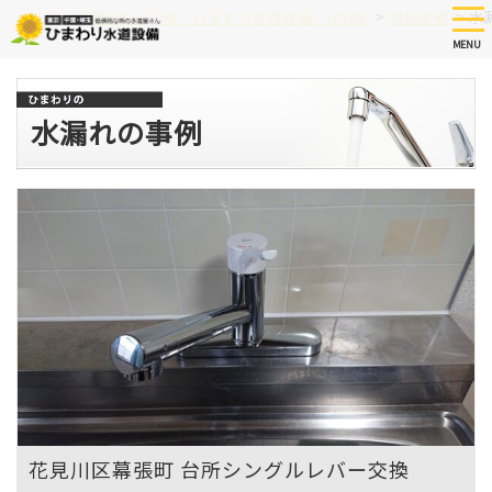
Skip
tog
>
>
つまり、水漏れなど修理 ひまわり水道設備 HOME
対応実績
水
nav
to
MENU
main
content
水漏れの事例
花見川区幕張町 台所シングルレバー交換