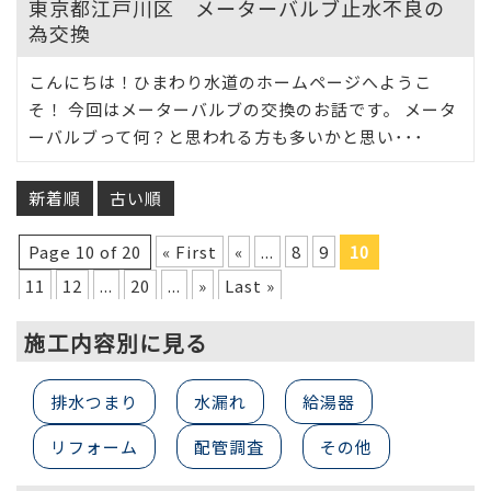
東京都江戸川区 メーターバルブ止水不良の
為交換
こんにちは！ひまわり水道のホームページへようこ
そ！ 今回はメーターバルブの交換のお話です。 メータ
ーバルブって何？と思われる方も多いかと思い･･･
新着順
古い順
Page 10 of 20
« First
«
...
8
9
10
11
12
...
20
...
»
Last »
施工内容別に見る
排水つまり
水漏れ
給湯器
リフォーム
配管調査
その他