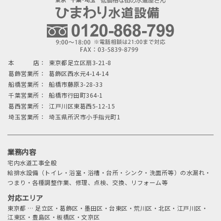
本 店：
東京都足立区扇3-21-8
葛飾営業所：
葛飾区西水元4-14-14
船橋営業所：
船橋市藤原3-28-33
千葉営業所：
船橋市行田町364-1
葛西営業所：
江戸川区東葛西5-12-15
埼玉営業所：
埼玉県所沢市小手指元町1
業務内容
宅内水道工事全般
給排水設備（トイレ・浴室・浴槽・台所・シンク・洗面所等）の水漏れ・
つまり・各種調整作業、修理、点検、交換、リフォーム等
対応エリア
東京都
…
足立区・葛飾区・墨田区・台東区・荒川区・北区・江戸川区・
江東区・豊島区・板橋区・文京区