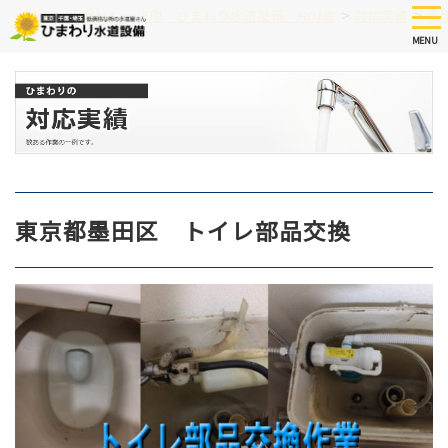
Skip
tog
>
>
つまり、水漏れなど修理 ひまわり水道設備 HOME
対応実績
東
nav
to
MENU
main
content
東京都墨田区 トイレ部品交換