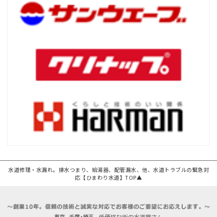
水道修理・水漏れ。排水つまり、給湯器、配管漏水、他、水道トラブルの緊急対
応【ひまわり水道】TOP▲