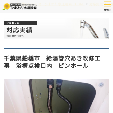
Skip
tog
>
>
つまり、水漏れなど修理 ひまわり水道設備 HOME
対応実績
千
nav
to
MENU
main
content
千葉県船橋市 給湯管穴あき改修工
事 浴槽点検口内 ピンホール