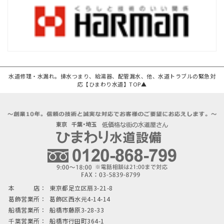
水道修理・水漏れ。排水つまり、給湯器、配管漏水、他、水道トラブルの緊急対
応【ひまわり水道】TOP▲
本 店：
東京都足立区扇3-21-8
葛飾営業所：
葛飾区西水元4-14-14
船橋営業所：
船橋市藤原3-28-33
千葉営業所：
船橋市行田町364-1