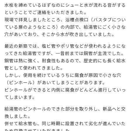
水栓を締めているはずなのにシューと水が流れる音がする
ということでご連絡をいただきました。
現場で拝見しましたところ、浴槽点検口（バスタブについ
ている扉のようなところ）の内部で、給湯管にごく小さな
穴があいており、そこから水が吹き出していました。
最近の新築では、塩ビ管やポリ管などが使われるようにな
ってきた給湯管ですが、一昔前までは銅管が主流でした。
銅管は熱に強く、耐食性もあるので、歴史的にも長く給水
管として使われてきました。
しかし、使用を続けているうちに腐食が原因で小さな穴
（ピンホール）があいてしまうことがあります。
ピンホールができると内側に腐食がどんどん進行していっ
てしまいます。
給湯管のピンホールのできた部分を取り外し、新品へと交
換しました。
併せて給水管も、同じ時期に設置されて劣化が進んでいた
ため交換させていただきました。