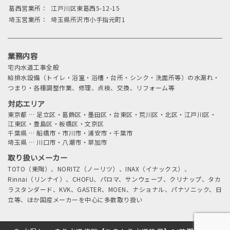
葛西営業所：
江戸川区東葛西5-12-15
埼玉営業所：
埼玉県所沢市小手指元町1
業務内容
宅内水道工事全般
給排水設備（トイレ・浴室・浴槽・台所・シンク・洗面所等）の水漏れ・
つまり・各種調整作業、修理、点検、交換、リフォーム等
対応エリア
東京都
…
足立区・葛飾区・墨田区・台東区・荒川区・北区・江戸川区・
江東区・豊島区・板橋区・文京区
千葉県
…
船橋市・市川市・浦安市・千葉市
埼玉県
…
川口市・八潮市・草加市
取り扱いメーカー
TOTO（東陶）、NORITZ（ノーリツ）、INAX（イナックス）、
Rinnai（リンナイ）、CHOFU、パロマ、サンウェーブ、クリナップ、タカ
ラスタンダード、KVK、GASTER、MOEN、ナショナル、パナソニック、日
立等、ほか国産メーカーを中心に多数取り扱い