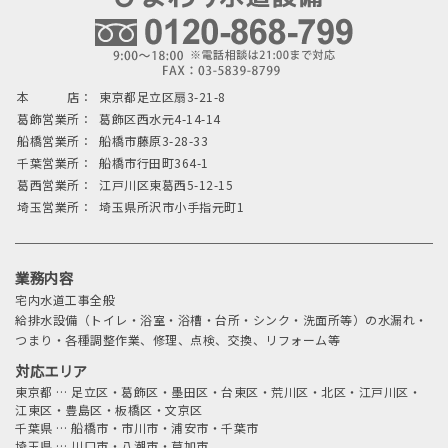
本 店：
東京都足立区扇3-21-8
葛飾営業所：
葛飾区西水元4-14-14
船橋営業所：
船橋市藤原3-28-33
千葉営業所：
船橋市行田町364-1
葛西営業所：
江戸川区東葛西5-12-15
埼玉営業所：
埼玉県所沢市小手指元町1
業務内容
宅内水道工事全般
給排水設備（トイレ・浴室・浴槽・台所・シンク・洗面所等）の水漏れ・
つまり・各種調整作業、修理、点検、交換、リフォーム等
対応エリア
東京都
…
足立区・葛飾区・墨田区・台東区・荒川区・北区・江戸川区・
江東区・豊島区・板橋区・文京区
千葉県
…
船橋市・市川市・浦安市・千葉市
埼玉県
…
川口市・八潮市・草加市