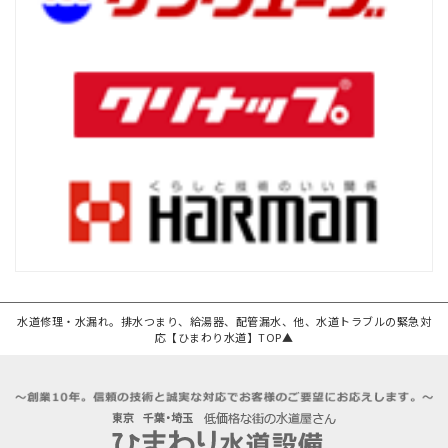
水道修理・水漏れ。排水つまり、給湯器、配管漏水、他、水道トラブルの緊急対
応【ひまわり水道】TOP▲