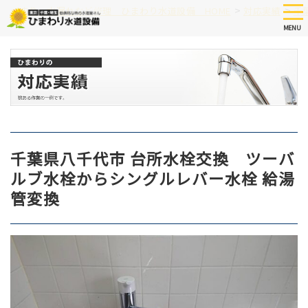
Skip
tog
>
>
つまり、水漏れなど修理 ひまわり水道設備 HOME
対応実績
千
nav
to
MENU
main
content
千葉県八千代市 台所水栓交換 ツーバ
ルブ水栓からシングルレバー水栓 給湯
管変換