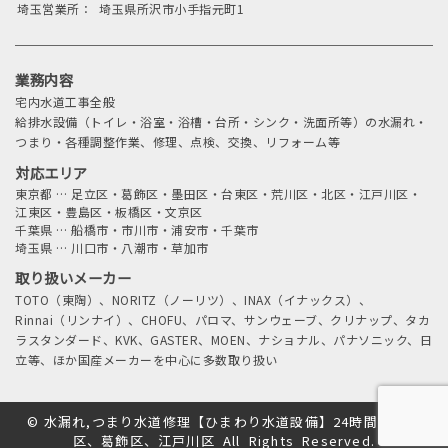
埼玉営業所：
埼玉県所沢市小手指元町1
業務内容
宅内水道工事全般
給排水設備（トイレ・浴室・浴槽・台所・シンク・洗面所等）の水漏れ・
つまり・各種調整作業、修理、点検、交換、リフォーム等
対応エリア
東京都
…
足立区・葛飾区・墨田区・台東区・荒川区・北区・江戸川区・
江東区・豊島区・板橋区・文京区
千葉県
…
船橋市・市川市・浦安市・千葉市
埼玉県
…
川口市・八潮市・草加市
取り扱いメーカー
TOTO（東陶）、NORITZ（ノーリツ）、INAX（イナックス）、
Rinnai（リンナイ）、CHOFU、パロマ、サンウェーブ、クリナップ、タカ
ラスタンダード、KVK、GASTER、MOEN、ナショナル、パナソニック、日
立等、ほか国産メーカーを中心に多数取り扱い
©
水漏れ,つまり水道修理【ひまわり水道設備】24時間、足立
区、葛飾区、江戸川区
All Rights Reserved.