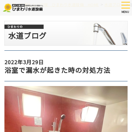
Skip
tog
>
>
つまり、水漏れなど修理 ひまわり水道設備 HOME
水道ブログ
nav
to
MENU
main
content
水道ブログ
2022年3月29日
浴室で漏水が起きた時の対処方法