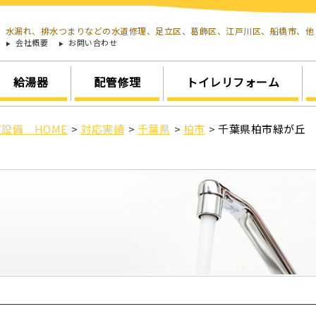
水漏れ、排水つまりなどの水道修理、足立区、葛飾区、江戸川区、船橋市、
会社概要
お問い合わせ
給湯器
配管修理
トイレリフォーム
設備 HOME
>
対応実績
>
千葉県
>
柏市
>
千葉県柏市緑が丘