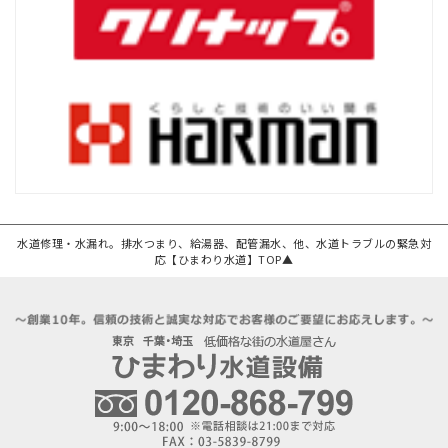
水道修理・水漏れ。排水つまり、給湯器、配管漏水、他、水道トラブルの緊急対
応【ひまわり水道】TOP▲