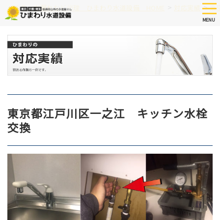
Skip
tog
>
>
つまり、水漏れなど修理 ひまわり水道設備 HOME
対応実績
東
nav
to
MENU
main
content
東京都江戸川区一之江 キッチン水栓
交換