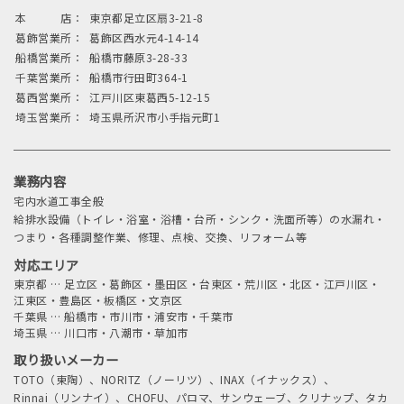
本 店：
東京都足立区扇3-21-8
葛飾営業所：
葛飾区西水元4-14-14
船橋営業所：
船橋市藤原3-28-33
千葉営業所：
船橋市行田町364-1
葛西営業所：
江戸川区東葛西5-12-15
埼玉営業所：
埼玉県所沢市小手指元町1
業務内容
宅内水道工事全般
給排水設備（トイレ・浴室・浴槽・台所・シンク・洗面所等）の水漏れ・
つまり・各種調整作業、修理、点検、交換、リフォーム等
対応エリア
東京都
…
足立区・葛飾区・墨田区・台東区・荒川区・北区・江戸川区・
江東区・豊島区・板橋区・文京区
千葉県
…
船橋市・市川市・浦安市・千葉市
埼玉県
…
川口市・八潮市・草加市
取り扱いメーカー
TOTO（東陶）、NORITZ（ノーリツ）、INAX（イナックス）、
Rinnai（リンナイ）、CHOFU、パロマ、サンウェーブ、クリナップ、タカ