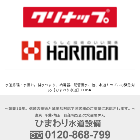
水道修理・水漏れ。排水つまり、給湯器、配管漏水、他、水道トラブルの緊急対
応【ひまわり水道】TOP▲