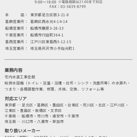
本 店：
東京都足立区扇3-21-8
葛飾営業所：
葛飾区西水元4-14-14
船橋営業所：
船橋市藤原3-28-33
千葉営業所：
船橋市行田町364-1
葛西営業所：
江戸川区東葛西5-12-15
埼玉営業所：
埼玉県所沢市小手指元町1
業務内容
宅内水道工事全般
給排水設備（トイレ・浴室・浴槽・台所・シンク・洗面所等）の水漏れ・
つまり・各種調整作業、修理、点検、交換、リフォーム等
対応エリア
東京都
…
足立区・葛飾区・墨田区・台東区・荒川区・北区・江戸川区・
江東区・豊島区・板橋区・文京区
千葉県
…
船橋市・市川市・浦安市・千葉市
埼玉県
…
川口市・八潮市・草加市
取り扱いメーカー