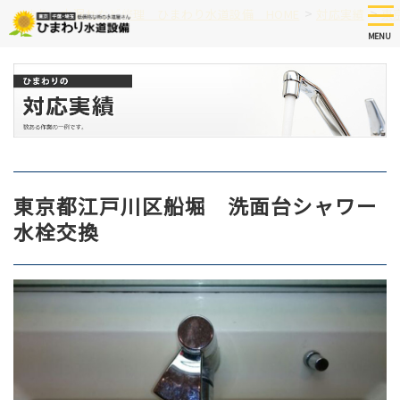
Skip
tog
>
>
つまり、水漏れなど修理 ひまわり水道設備 HOME
対応実績
東
nav
to
MENU
main
content
東京都江戸川区船堀 洗面台シャワー
水栓交換