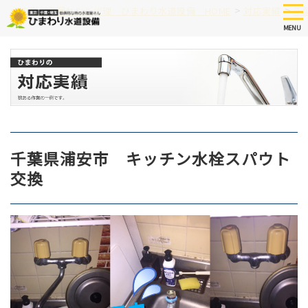
Skip
tog
>
>
つまり、水漏れなど修理 ひまわり水道設備 HOME
対応実績
千
nav
to
MENU
main
content
千葉県浦安市 キッチン水栓スパウト
交換