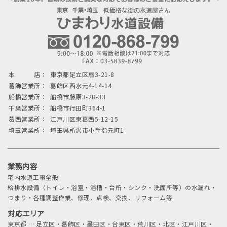
本 店：
東京都足立区扇3-21-8
葛飾営業所：
葛飾区西水元4-14-14
船橋営業所：
船橋市藤原3-28-33
千葉営業所：
船橋市行田町364-1
葛西営業所：
江戸川区東葛西5-12-15
埼玉営業所：
埼玉県所沢市小手指元町1
業務内容
宅内水道工事全般
給排水設備（トイレ・浴室・浴槽・台所・シンク・洗面所等）の水漏れ・
つまり・各種調整作業、修理、点検、交換、リフォーム等
対応エリア
東京都
…
足立区・葛飾区・墨田区・台東区・荒川区・北区・江戸川区・