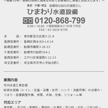
本 店：
東京都足立区扇3-21-8
葛飾営業所：
葛飾区西水元4-14-14
船橋営業所：
船橋市藤原3-28-33
千葉営業所：
船橋市行田町364-1
葛西営業所：
江戸川区東葛西5-12-15
埼玉営業所：
埼玉県所沢市小手指元町1
業務内容
宅内水道工事全般
給排水設備（トイレ・浴室・浴槽・台所・シンク・洗面所等）の水漏れ・
つまり・各種調整作業、修理、点検、交換、リフォーム等
対応エリア
東京都
…
足立区・葛飾区・墨田区・台東区・荒川区・北区・江戸川区・