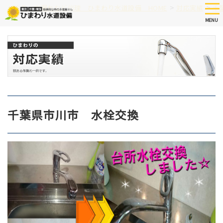
Skip
tog
>
>
つまり、水漏れなど修理 ひまわり水道設備 HOME
対応実績
千
nav
to
MENU
main
content
千葉県市川市 水栓交換