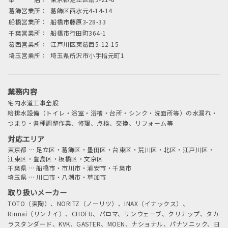
葛飾営業所：
葛飾区西水元4-14-14
船橋営業所：
船橋市藤原3-28-33
千葉営業所：
船橋市行田町364-1
葛西営業所：
江戸川区東葛西5-12-15
埼玉営業所：
埼玉県所沢市小手指元町1
業務内容
宅内水道工事全般
給排水設備（トイレ・浴室・浴槽・台所・シンク・洗面所等）の水漏れ・
つまり・各種調整作業、修理、点検、交換、リフォーム等
対応エリア
東京都
…
足立区・葛飾区・墨田区・台東区・荒川区・北区・江戸川区・
江東区・豊島区・板橋区・文京区
千葉県
…
船橋市・市川市・浦安市・千葉市
埼玉県
…
川口市・八潮市・草加市
取り扱いメーカー
TOTO（東陶）、NORITZ（ノーリツ）、INAX（イナックス）、
Rinnai（リンナイ）、CHOFU、パロマ、サンウェーブ、クリナップ、タカ
ラスタンダード、KVK、GASTER、MOEN、ナショナル、パナソニック、日