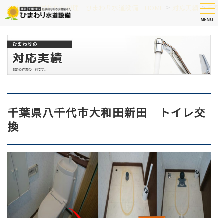
Skip
tog
>
>
つまり、水漏れなど修理 ひまわり水道設備 HOME
対応実績
千
nav
to
MENU
main
content
千葉県八千代市大和田新田 トイレ交
換