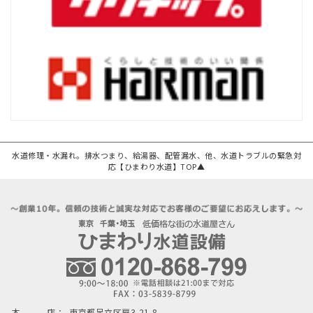
水道修理・水漏れ。排水つまり、給湯器、配管漏水、他、水道トラブルの緊急対
応【ひまわり水道】TOP▲
本 店：
東京都足立区扇3-21-8