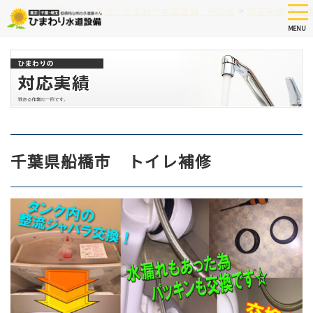
Skip
tog
>
>
つまり、水漏れなど修理 ひまわり水道設備 HOME
対応実績
千
nav
to
MENU
main
content
千葉県船橋市 トイレ補修