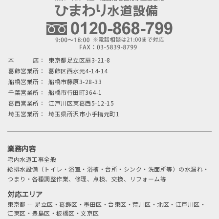
本 店：
東京都足立区扇3-21-8
葛飾営業所：
葛飾区西水元4-14-14
船橋営業所：
船橋市藤原3-28-33
千葉営業所：
船橋市行田町364-1
葛西営業所：
江戸川区東葛西5-12-15
埼玉営業所：
埼玉県所沢市小手指元町1
業務内容
宅内水道工事全般
給排水設備（トイレ・浴室・浴槽・台所・シンク・洗面所等）の水漏れ・
つまり・各種調整作業、修理、点検、交換、リフォーム等
対応エリア
東京都
…
足立区・葛飾区・墨田区・台東区・荒川区・北区・江戸川区・
江東区・豊島区・板橋区・文京区