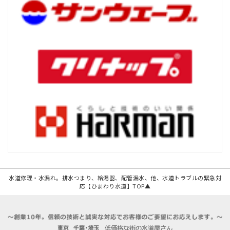
水道修理・水漏れ。排水つまり、給湯器、配管漏水、他、水道トラブルの緊急対
応【ひまわり水道】TOP▲