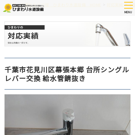
Skip
tog
>
>
つまり、水漏れなど修理 ひまわり水道設備 HOME
対応実績
千
nav
to
MENU
main
content
千葉市花見川区幕張本郷 台所シングル
レバー交換 給水管錆抜き