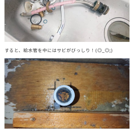
すると、給水管を中にはサビがびっしり！(◎_◎;)