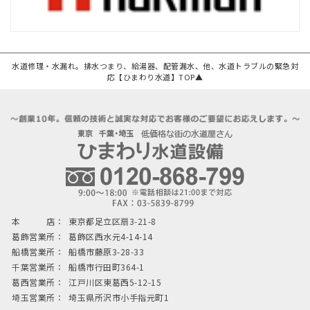
水道修理・水漏れ。排水つまり、給湯器、配管漏水、他、水道トラブルの緊急対
応【ひまわり水道】TOP▲
本 店：
東京都足立区扇3-21-8
葛飾営業所：
葛飾区西水元4-14-14
船橋営業所：
船橋市藤原3-28-33
千葉営業所：
船橋市行田町364-1
葛西営業所：
江戸川区東葛西5-12-15
埼玉営業所：
埼玉県所沢市小手指元町1