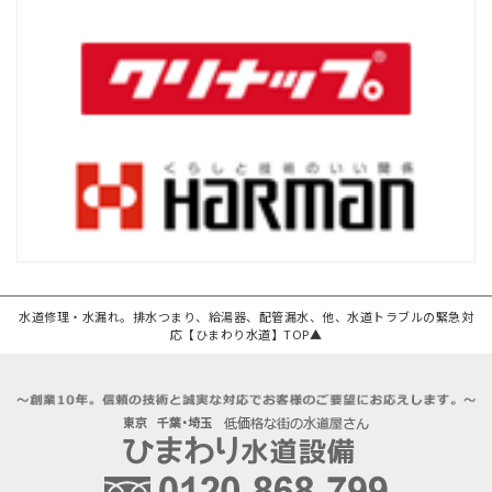
水道修理・水漏れ。排水つまり、給湯器、配管漏水、他、水道トラブルの緊急対
応【ひまわり水道】TOP▲