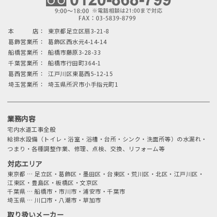
本 店：
東京都足立区扇3-21-8
葛飾営業所：
葛飾区西水元4-14-14
船橋営業所：
船橋市藤原3-28-33
千葉営業所：
船橋市行田町364-1
葛西営業所：
江戸川区東葛西5-12-15
埼玉営業所：
埼玉県所沢市小手指元町1
業務内容
宅内水道工事全般
給排水設備（トイレ・浴室・浴槽・台所・シンク・洗面所等）の水漏れ・
つまり・各種調整作業、修理、点検、交換、リフォーム等
対応エリア
東京都
…
足立区・葛飾区・墨田区・台東区・荒川区・北区・江戸川区・
江東区・豊島区・板橋区・文京区
千葉県
…
船橋市・市川市・浦安市・千葉市
埼玉県
…
川口市・八潮市・草加市
取り扱いメーカー