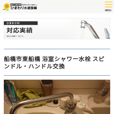
Skip
tog
>
>
つまり、水漏れなど修理 ひまわり水道設備 HOME
対応実績
千
nav
to
MENU
main
content
船橋市東船橋 浴室シャワー水栓 スピ
ンドル・ハンドル交換