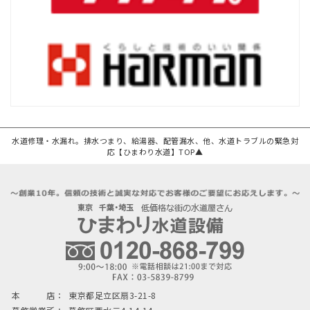
水道修理・水漏れ。排水つまり、給湯器、配管漏水、他、水道トラブルの緊急対
応【ひまわり水道】TOP▲
本 店：
東京都足立区扇3-21-8