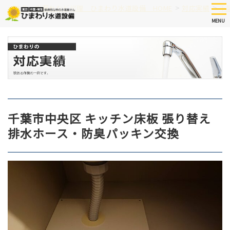
Skip
tog
>
>
つまり、水漏れなど修理 ひまわり水道設備 HOME
対応実績
千
nav
to
MENU
main
content
千葉市中央区 キッチン床板 張り替え
排水ホース・防臭パッキン交換