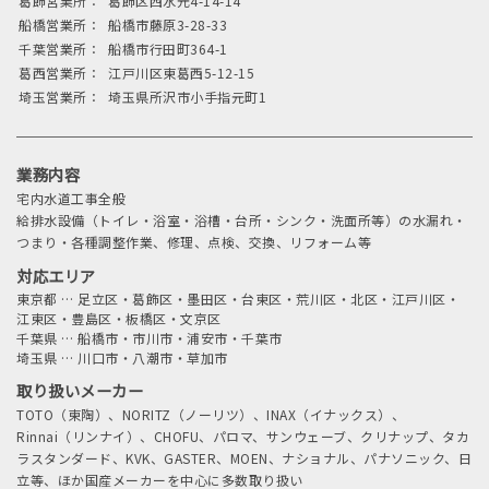
葛飾営業所：
葛飾区西水元4-14-14
船橋営業所：
船橋市藤原3-28-33
千葉営業所：
船橋市行田町364-1
葛西営業所：
江戸川区東葛西5-12-15
埼玉営業所：
埼玉県所沢市小手指元町1
業務内容
宅内水道工事全般
給排水設備（トイレ・浴室・浴槽・台所・シンク・洗面所等）の水漏れ・
つまり・各種調整作業、修理、点検、交換、リフォーム等
対応エリア
東京都
…
足立区・葛飾区・墨田区・台東区・荒川区・北区・江戸川区・
江東区・豊島区・板橋区・文京区
千葉県
…
船橋市・市川市・浦安市・千葉市
埼玉県
…
川口市・八潮市・草加市
取り扱いメーカー
TOTO（東陶）、NORITZ（ノーリツ）、INAX（イナックス）、
Rinnai（リンナイ）、CHOFU、パロマ、サンウェーブ、クリナップ、タカ
ラスタンダード、KVK、GASTER、MOEN、ナショナル、パナソニック、日
立等、ほか国産メーカーを中心に多数取り扱い