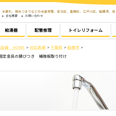
水漏れ、排水つまりなどの水道修理、足立区、葛飾区、江戸川区、船橋市、
会社概要
お問い合わせ
給湯器
配管修理
トイレリフォーム
設備 HOME
>
対応実績
>
千葉県
>
船橋市
>
換 固定金具の錆びつき 補強板取り付け