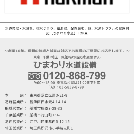
水道修理・水漏れ。排水つまり、給湯器、配管漏水、他、水道トラブルの緊急対
応【ひまわり水道】TOP▲
本 店：
東京都足立区扇3-21-8
葛飾営業所：
葛飾区西水元4-14-14
船橋営業所：
船橋市藤原3-28-33
千葉営業所：
船橋市行田町364-1
葛西営業所：
江戸川区東葛西5-12-15
埼玉営業所：
埼玉県所沢市小手指元町1