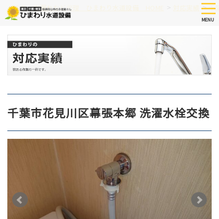
Skip
tog
>
>
つまり、水漏れなど修理 ひまわり水道設備 HOME
対応実績
千
nav
to
MENU
main
content
千葉市花見川区幕張本郷 洗濯水栓交換