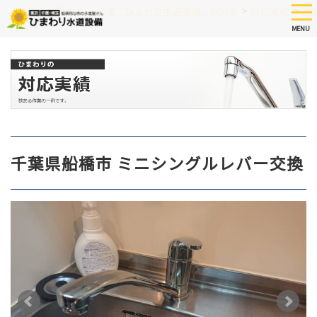
Skip
tog
>
>
つまり、水漏れなど修理 ひまわり水道設備 HOME
対応実績
千
nav
to
MENU
main
content
千葉県船橋市 ミニシングルレバー交換