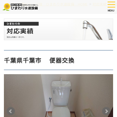
Skip
tog
>
>
つまり、水漏れなど修理 ひまわり水道設備 HOME
対応実績
千
nav
to
MENU
main
content
千葉県千葉市 便器交換