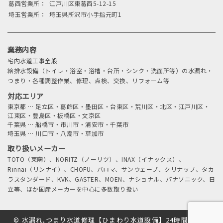
葛西営業所：
江戸川区東葛西5-12-15
埼玉営業所：
埼玉県所沢市小手指元町1
業務内容
宅内水道工事全般
給排水設備（トイレ・浴室・浴槽・台所・シンク・洗面所等）の水漏れ・
つまり・各種調整作業、修理、点検、交換、リフォーム等
対応エリア
東京都
…
足立区・葛飾区・墨田区・台東区・荒川区・北区・江戸川区・
江東区・豊島区・板橋区・文京区
千葉県
…
船橋市・市川市・浦安市・千葉市
埼玉県
…
川口市・八潮市・草加市
取り扱いメーカー
TOTO（東陶）、NORITZ（ノーリツ）、INAX（イナックス）、
Rinnai（リンナイ）、CHOFU、パロマ、サンウェーブ、クリナップ、タカ
ラスタンダード、KVK、GASTER、MOEN、ナショナル、パナソニック、日
立等、ほか国産メーカーを中心に多数取り扱い
©
水漏れ,つまり水道修理【ひまわり水道設備】24時間、足立