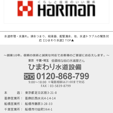
水道修理・水漏れ。排水つまり、給湯器、配管漏水、他、水道トラブルの緊急対
応【ひまわり水道】TOP▲
本 店：
東京都足立区扇3-21-8
葛飾営業所：
葛飾区西水元4-14-14
船橋営業所：
船橋市藤原3-28-33
千葉営業所：
船橋市行田町364-1