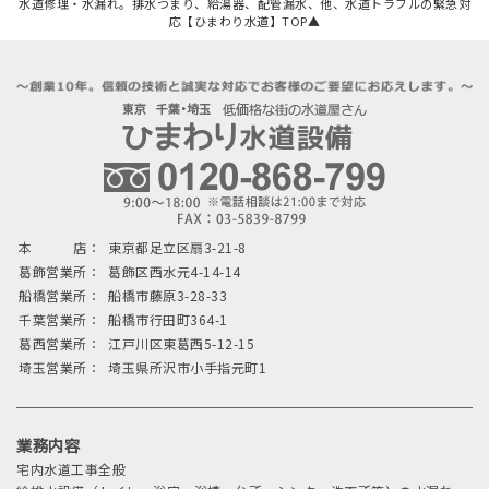
水道修理・水漏れ。排水つまり、給湯器、配管漏水、他、水道トラブルの緊急対
応【ひまわり水道】TOP▲
本 店：
東京都足立区扇3-21-8
葛飾営業所：
葛飾区西水元4-14-14
船橋営業所：
船橋市藤原3-28-33
千葉営業所：
船橋市行田町364-1
葛西営業所：
江戸川区東葛西5-12-15
埼玉営業所：
埼玉県所沢市小手指元町1
業務内容
宅内水道工事全般