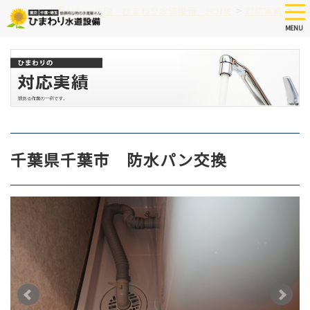
Skip
tog
>
>
つまり、水漏れなど修理 ひまわり水道設備 HOME
対応実績
千
nav
to
MENU
main
content
千葉県千葉市 防水パン交換