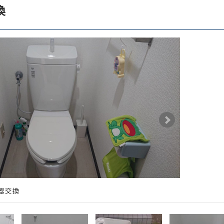
換
器交換
交換前の便