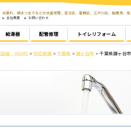
水漏れ、排水つまりなどの水道修理、足立区、葛飾区、江戸川区、船橋市、
会社概要
お問い合わせ
給湯器
配管修理
トイレリフォーム
設備 HOME
>
対応実績
>
千葉県
>
鎌ヶ谷市
>
千葉県鎌ヶ谷