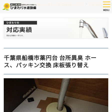
Skip
tog
>
>
つまり、水漏れなど修理 ひまわり水道設備 HOME
対応実績
千
nav
to
MENU
main
content
千葉県船橋市薬円台 台所異臭 ホー
ス、パッキン交換 床板張り替え