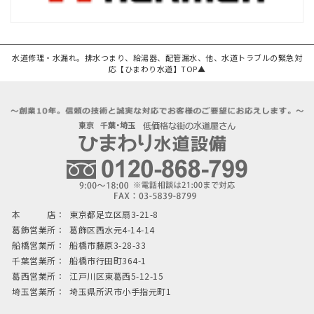
水道修理・水漏れ。排水つまり、給湯器、配管漏水、他、水道トラブルの緊急対
応【ひまわり水道】TOP▲
本 店：
東京都足立区扇3-21-8
葛飾営業所：
葛飾区西水元4-14-14
船橋営業所：
船橋市藤原3-28-33
千葉営業所：
船橋市行田町364-1
葛西営業所：
江戸川区東葛西5-12-15
埼玉営業所：
埼玉県所沢市小手指元町1