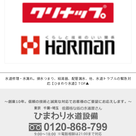
水道修理・水漏れ。排水つまり、給湯器、配管漏水、他、水道トラブルの緊急対
応【ひまわり水道】TOP▲