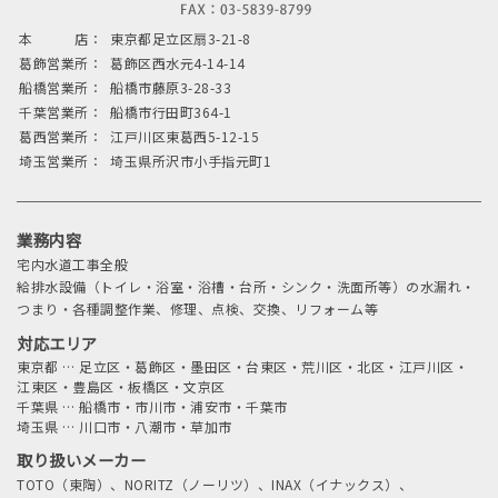
本 店：
東京都足立区扇3-21-8
葛飾営業所：
葛飾区西水元4-14-14
船橋営業所：
船橋市藤原3-28-33
千葉営業所：
船橋市行田町364-1
葛西営業所：
江戸川区東葛西5-12-15
埼玉営業所：
埼玉県所沢市小手指元町1
業務内容
宅内水道工事全般
給排水設備（トイレ・浴室・浴槽・台所・シンク・洗面所等）の水漏れ・
つまり・各種調整作業、修理、点検、交換、リフォーム等
対応エリア
東京都
…
足立区・葛飾区・墨田区・台東区・荒川区・北区・江戸川区・
江東区・豊島区・板橋区・文京区
千葉県
…
船橋市・市川市・浦安市・千葉市
埼玉県
…
川口市・八潮市・草加市
取り扱いメーカー
TOTO（東陶）、NORITZ（ノーリツ）、INAX（イナックス）、