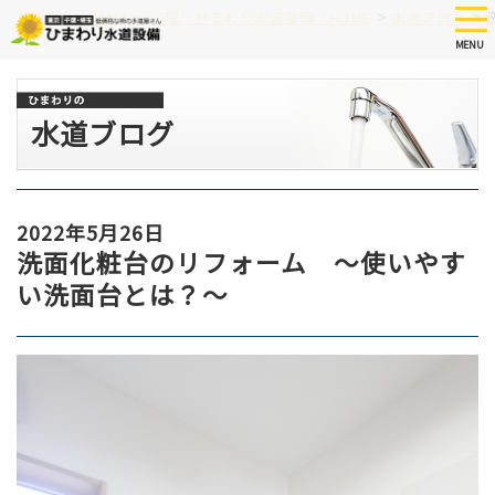
Skip
tog
>
>
つまり、水漏れなど修理 ひまわり水道設備 HOME
水道ブログ
nav
to
MENU
main
content
水道ブログ
2022年5月26日
洗面化粧台のリフォーム ～使いやす
い洗面台とは？～