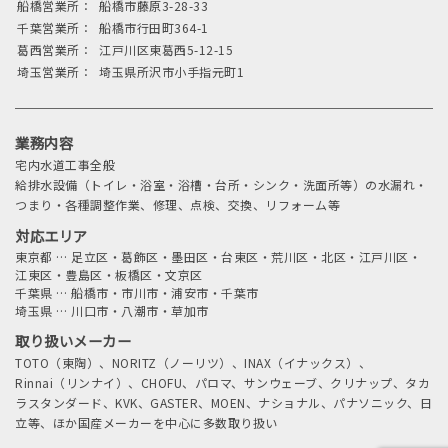
船橋営業所：
船橋市藤原3-28-33
千葉営業所：
船橋市行田町364-1
葛西営業所：
江戸川区東葛西5-12-15
埼玉営業所：
埼玉県所沢市小手指元町1
業務内容
宅内水道工事全般
給排水設備（トイレ・浴室・浴槽・台所・シンク・洗面所等）の水漏れ・
つまり・各種調整作業、修理、点検、交換、リフォーム等
対応エリア
東京都
…
足立区・葛飾区・墨田区・台東区・荒川区・北区・江戸川区・
江東区・豊島区・板橋区・文京区
千葉県
…
船橋市・市川市・浦安市・千葉市
埼玉県
…
川口市・八潮市・草加市
取り扱いメーカー
TOTO（東陶）、NORITZ（ノーリツ）、INAX（イナックス）、
Rinnai（リンナイ）、CHOFU、パロマ、サンウェーブ、クリナップ、タカ
ラスタンダード、KVK、GASTER、MOEN、ナショナル、パナソニック、日
立等、ほか国産メーカーを中心に多数取り扱い