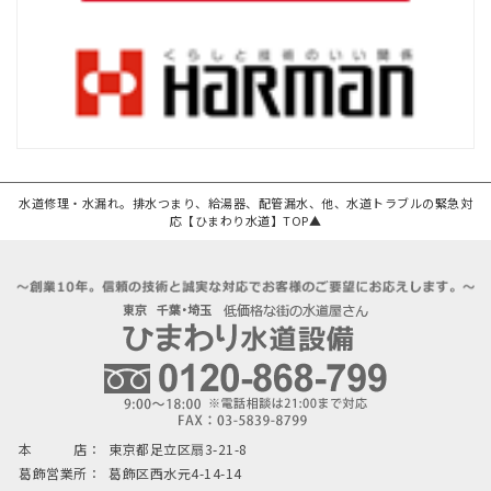
水道修理・水漏れ。排水つまり、給湯器、配管漏水、他、水道トラブルの緊急対
応【ひまわり水道】TOP▲
本 店：
東京都足立区扇3-21-8
葛飾営業所：
葛飾区西水元4-14-14