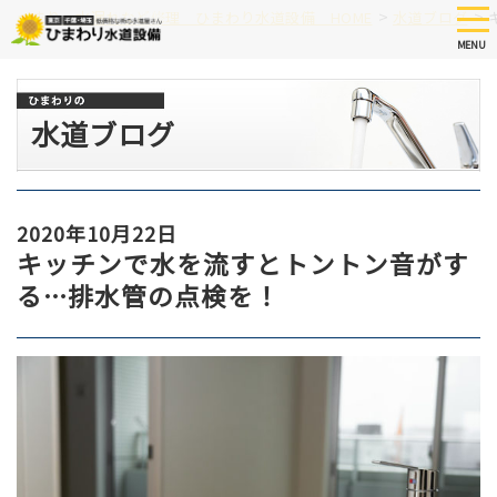
Skip
tog
>
>
つまり、水漏れなど修理 ひまわり水道設備 HOME
水道ブログ
nav
to
MENU
main
content
水道ブログ
2020年10月22日
キッチンで水を流すとトントン音がす
る…排水管の点検を！