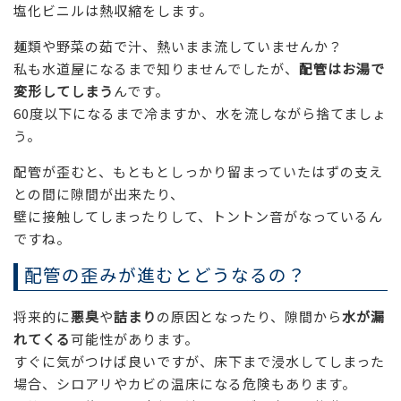
塩化ビニルは熱収縮をします。
麺類や野菜の茹で汁、熱いまま流していませんか？
私も水道屋になるまで知りませんでしたが、
配管はお湯で
変形してしまう
んです。
60度以下になるまで冷ますか、水を流しながら捨てましょ
う。
配管が歪むと、もともとしっかり留まっていたはずの支え
との間に隙間が出来たり、
壁に接触してしまったりして、トントン音がなっているん
ですね。
配管の歪みが進むとどうなるの？
将来的に
悪臭
や
詰まり
の原因となったり、隙間から
水が漏
れてくる
可能性があります。
すぐに気がつけば良いですが、床下まで浸水してしまった
場合、シロアリやカビの温床になる危険もあります。