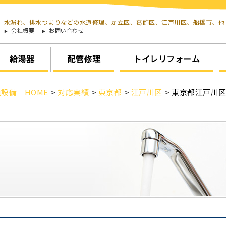
水漏れ、排水つまりなどの水道修理、足立区、葛飾区、江戸川区、船橋市、
会社概要
お問い合わせ
給湯器
配管修理
トイレリフォーム
設備 HOME
>
対応実績
>
東京都
>
江戸川区
>
東京都江戸川