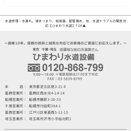
水道修理・水漏れ。排水つまり、給湯器、配管漏水、他、水道トラブルの緊急対
応【ひまわり水道】TOP▲
本 店：
東京都足立区扇3-21-8
葛飾営業所：
葛飾区西水元4-14-14
船橋営業所：
船橋市藤原3-28-33
千葉営業所：
船橋市行田町364-1
葛西営業所：
江戸川区東葛西5-12-15
埼玉営業所：
埼玉県所沢市小手指元町1