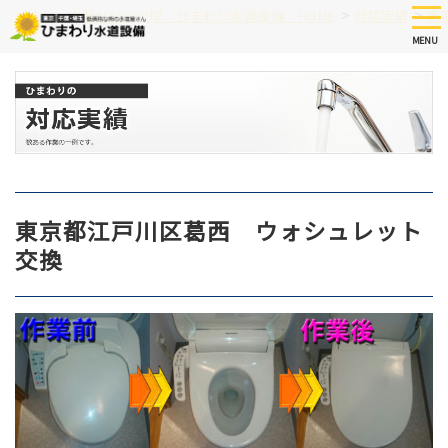
Skip
tog
>
>
つまり、水漏れなど修理 ひまわり水道設備 HOME
対応実績
東
nav
to
MENU
main
content
東京都江戸川区葛西 ウォシュレット
交換