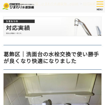
Skip
tog
>
>
つまり、水漏れなど修理 ひまわり水道設備 HOME
対応実績
東
nav
to
MENU
main
content
葛飾区｜洗面台の水栓交換で使い勝手
が良くなり快適になりました