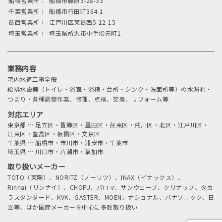
船橋営業所：
船橋市藤原3-28-33
千葉営業所：
船橋市行田町364-1
葛西営業所：
江戸川区東葛西5-12-15
埼玉営業所：
埼玉県所沢市小手指元町1
業務内容
宅内水道工事全般
給排水設備（トイレ・浴室・浴槽・台所・シンク・洗面所等）の水漏れ・
つまり・各種調整作業、修理、点検、交換、リフォーム等
対応エリア
東京都
…
足立区・葛飾区・墨田区・台東区・荒川区・北区・江戸川区・
江東区・豊島区・板橋区・文京区
千葉県
…
船橋市・市川市・浦安市・千葉市
埼玉県
…
川口市・八潮市・草加市
取り扱いメーカー
TOTO（東陶）、NORITZ（ノーリツ）、INAX（イナックス）、
Rinnai（リンナイ）、CHOFU、パロマ、サンウェーブ、クリナップ、タカ
ラスタンダード、KVK、GASTER、MOEN、ナショナル、パナソニック、日
立等、ほか国産メーカーを中心に多数取り扱い