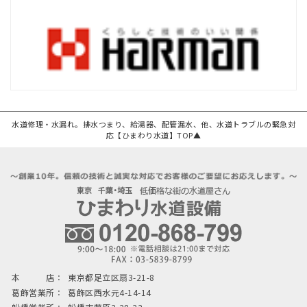
水道修理・水漏れ。排水つまり、給湯器、配管漏水、他、水道トラブルの緊急対
応【ひまわり水道】TOP▲
本 店：
東京都足立区扇3-21-8
葛飾営業所：
葛飾区西水元4-14-14