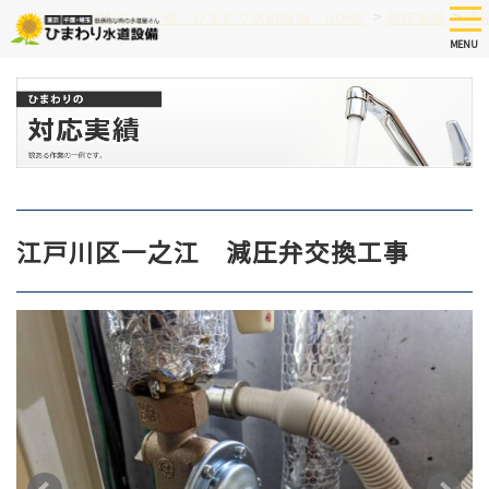
Skip
tog
>
>
つまり、水漏れなど修理 ひまわり水道設備 HOME
対応実績
東
nav
to
MENU
main
content
江戸川区一之江 減圧弁交換工事