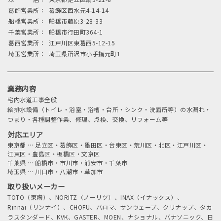
葛飾営業所：
葛飾区西水元4-14-14
船橋営業所：
船橋市藤原3-28-33
千葉営業所：
船橋市行田町364-1
葛西営業所：
江戸川区東葛西5-12-15
埼玉営業所：
埼玉県所沢市小手指元町1
業務内容
宅内水道工事全般
給排水設備（トイレ・浴室・浴槽・台所・シンク・洗面所等）の水漏れ・
つまり・各種調整作業、修理、点検、交換、リフォーム等
対応エリア
東京都
…
足立区・葛飾区・墨田区・台東区・荒川区・北区・江戸川区・
江東区・豊島区・板橋区・文京区
千葉県
…
船橋市・市川市・浦安市・千葉市
埼玉県
…
川口市・八潮市・草加市
取り扱いメーカー
TOTO（東陶）、NORITZ（ノーリツ）、INAX（イナックス）、
Rinnai（リンナイ）、CHOFU、パロマ、サンウェーブ、クリナップ、タカ
ラスタンダード、KVK、GASTER、MOEN、ナショナル、パナソニック、日