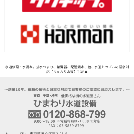
水道修理・水漏れ。排水つまり、給湯器、配管漏水、他、水道トラブルの緊急対
応【ひまわり水道】TOP▲
本 店：
東京都足立区扇3-21-8