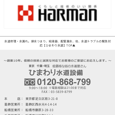
水道修理・水漏れ。排水つまり、給湯器、配管漏水、他、水道トラブルの緊急対
応【ひまわり水道】TOP▲
本 店：
東京都足立区扇3-21-8
葛飾営業所：
葛飾区西水元4-14-14
船橋営業所：
船橋市藤原3-28-33