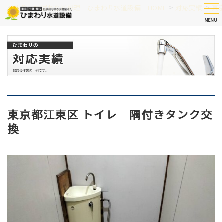
Skip
tog
>
>
つまり、水漏れなど修理 ひまわり水道設備 HOME
対応実績
東
nav
to
MENU
main
content
東京都江東区 トイレ 隅付きタンク交
換