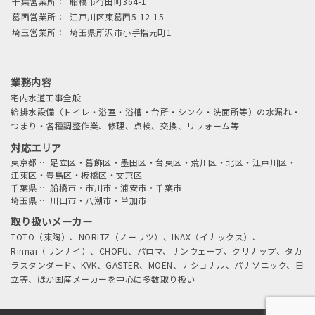
千葉営業所：
船橋市行田町364-1
葛西営業所：
江戸川区東葛西5-12-15
埼玉営業所：
埼玉県所沢市小手指元町1
業務内容
宅内水道工事全般
給排水設備（トイレ・浴室・浴槽・台所・シンク・洗面所等）の水漏れ・
つまり・各種調整作業、修理、点検、交換、リフォーム等
対応エリア
東京都
…
足立区・葛飾区・墨田区・台東区・荒川区・北区・江戸川区・
江東区・豊島区・板橋区・文京区
千葉県
…
船橋市・市川市・浦安市・千葉市
埼玉県
…
川口市・八潮市・草加市
取り扱いメーカー
TOTO（東陶）、NORITZ（ノーリツ）、INAX（イナックス）、
Rinnai（リンナイ）、CHOFU、パロマ、サンウェーブ、クリナップ、タカ
ラスタンダード、KVK、GASTER、MOEN、ナショナル、パナソニック、日
立等、ほか国産メーカーを中心に多数取り扱い