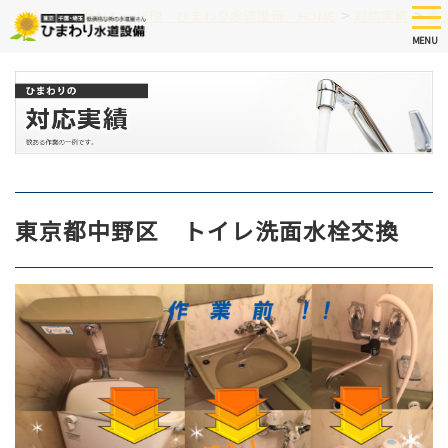
Skip
tog
>
>
つまり、水漏れなど修理 ひまわり水道設備 HOME
対応実績
東
nav
to
MENU
main
content
東京都中野区 トイレ洗面水栓交換