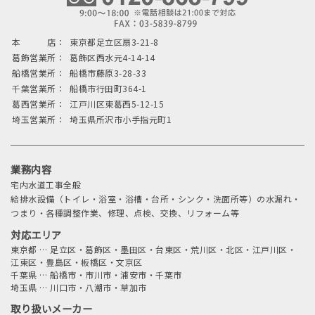
本 店：
東京都足立区扇3-21-8
葛飾営業所：
葛飾区西水元4-14-14
船橋営業所：
船橋市藤原3-28-33
千葉営業所：
船橋市行田町364-1
葛西営業所：
江戸川区東葛西5-12-15
埼玉営業所：
埼玉県所沢市小手指元町1
業務内容
宅内水道工事全般
給排水設備（トイレ・浴室・浴槽・台所・シンク・洗面所等）の水漏れ・
つまり・各種調整作業、修理、点検、交換、リフォーム等
対応エリア
東京都
…
足立区・葛飾区・墨田区・台東区・荒川区・北区・江戸川区・
江東区・豊島区・板橋区・文京区
千葉県
…
船橋市・市川市・浦安市・千葉市
埼玉県
…
川口市・八潮市・草加市
取り扱いメーカー