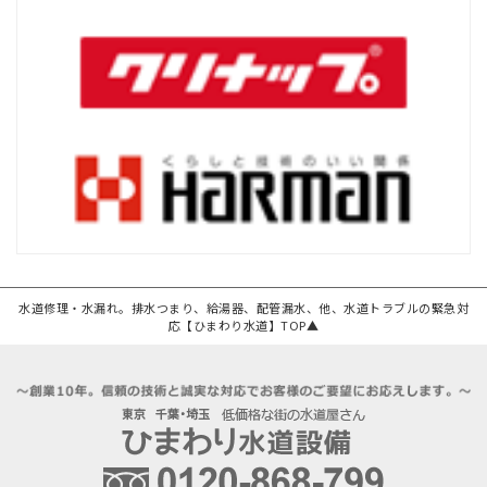
水道修理・水漏れ。排水つまり、給湯器、配管漏水、他、水道トラブルの緊急対
応【ひまわり水道】TOP▲