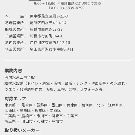
本 店：
東京都足立区扇3-21-8
葛飾営業所：
葛飾区西水元4-14-14
船橋営業所：
船橋市藤原3-28-33
千葉営業所：
船橋市行田町364-1
葛西営業所：
江戸川区東葛西5-12-15
埼玉営業所：
埼玉県所沢市小手指元町1
業務内容
宅内水道工事全般
給排水設備（トイレ・浴室・浴槽・台所・シンク・洗面所等）の水漏れ・
つまり・各種調整作業、修理、点検、交換、リフォーム等
対応エリア
東京都
…
足立区・葛飾区・墨田区・台東区・荒川区・北区・江戸川区・
江東区・豊島区・板橋区・文京区
千葉県
…
船橋市・市川市・浦安市・千葉市
埼玉県
…
川口市・八潮市・草加市
取り扱いメーカー