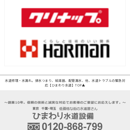
水道修理・水漏れ。排水つまり、給湯器、配管漏水、他、水道トラブルの緊急対
応【ひまわり水道】TOP▲