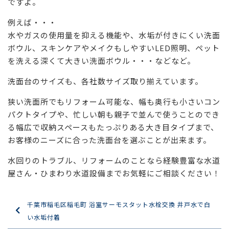
ですよ。
例えば・・・
水やガスの使用量を抑える機能や、水垢が付きにくい洗面
ボウル、スキンケアやメイクもしやすいLED照明、ペット
を洗える深くて大きい洗面ボウル・・・などなど。
洗面台のサイズも、各社数サイズ取り揃えています。
狭い洗面所でもリフォーム可能な、幅も奥行も小さいコン
パクトタイプや、忙しい朝も親子で並んで使うことのでき
る幅広で収納スペースもたっぷりある大き目タイプまで、
お客様のニーズに合った洗面台を選ぶことが出来ます。
水回りのトラブル、リフォームのことなら経験豊富な水道
屋さん・ひまわり水道設備までお気軽にご相談ください！
千葉市稲毛区稲毛町 浴室サーモスタット水栓交換 井戸水で白
い水垢付着