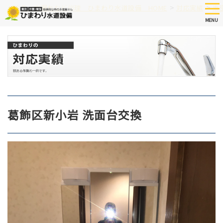
Skip
tog
>
>
つまり、水漏れなど修理 ひまわり水道設備 HOME
対応実績
東
nav
to
MENU
main
content
葛飾区新小岩 洗面台交換