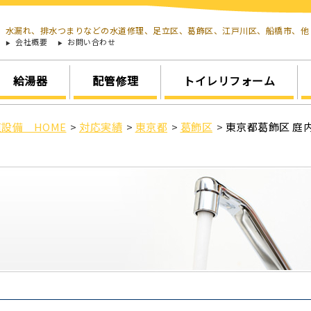
水漏れ、排水つまりなどの水道修理、足立区、葛飾区、江戸川区、船橋市、
会社概要
お問い合わせ
給湯器
配管修理
トイレリフォーム
設備 HOME
>
対応実績
>
東京都
>
葛飾区
>
東京都葛飾区 庭