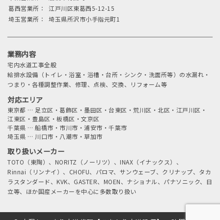
葛西営業所：
江戸川区東葛西5-12-15
埼玉営業所：
埼玉県所沢市小手指元町1
業務内容
宅内水道工事全般
給排水設備（トイレ・浴室・浴槽・台所・シンク・洗面所等）の水漏れ・
つまり・各種調整作業、修理、点検、交換、リフォーム等
対応エリア
東京都
…
足立区・葛飾区・墨田区・台東区・荒川区・北区・江戸川区・
江東区・豊島区・板橋区・文京区
千葉県
…
船橋市・市川市・浦安市・千葉市
埼玉県
…
川口市・八潮市・草加市
取り扱いメーカー
TOTO（東陶）、NORITZ（ノーリツ）、INAX（イナックス）、
Rinnai（リンナイ）、CHOFU、パロマ、サンウェーブ、クリナップ、タカ
ラスタンダード、KVK、GASTER、MOEN、ナショナル、パナソニック、日
立等、ほか国産メーカーを中心に多数取り扱い