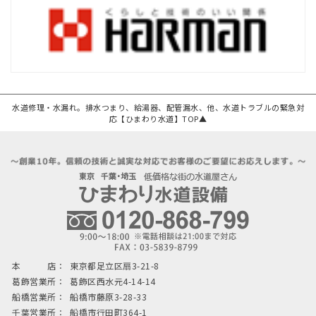
水道修理・水漏れ。排水つまり、給湯器、配管漏水、他、水道トラブルの緊急対
応【ひまわり水道】TOP▲
本 店：
東京都足立区扇3-21-8
葛飾営業所：
葛飾区西水元4-14-14
船橋営業所：
船橋市藤原3-28-33
千葉営業所：
船橋市行田町364-1