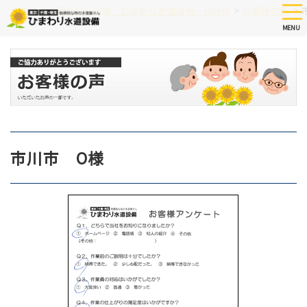
Skip
tog
>
>
つまり、水漏れなど修理 ひまわり水道設備 HOME
お客様の声
nav
to
MENU
main
content
市川市 O様