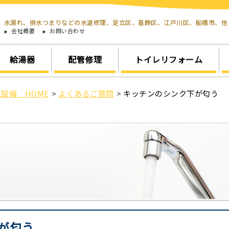
水漏れ、排水つまりなどの水道修理、足立区、葛飾区、江戸川区、船橋市、
会社概要
お問い合わせ
給湯器
配管修理
トイレリフォーム
設備 HOME
>
よくあるご質問
>
キッチンのシンク下が匂う
が匂う