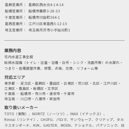
葛飾営業所：
葛飾区西水元4-14-14
船橋営業所：
船橋市藤原3-28-33
千葉営業所：
船橋市行田町364-1
葛西営業所：
江戸川区東葛西5-12-15
埼玉営業所：
埼玉県所沢市小手指元町1
業務内容
宅内水道工事全般
給排水設備（トイレ・浴室・浴槽・台所・シンク・洗面所等）の水漏れ・
つまり・各種調整作業、修理、点検、交換、リフォーム等
対応エリア
東京都
…
足立区・葛飾区・墨田区・台東区・荒川区・北区・江戸川区・
江東区・豊島区・板橋区・文京区
千葉県
…
船橋市・市川市・浦安市・千葉市
埼玉県
…
川口市・八潮市・草加市
取り扱いメーカー
TOTO（東陶）、NORITZ（ノーリツ）、INAX（イナックス）、
Rinnai（リンナイ）、CHOFU、パロマ、サンウェーブ、クリナップ、タカ
ラスタンダード、KVK、GASTER、MOEN、ナショナル、パナソニック、日