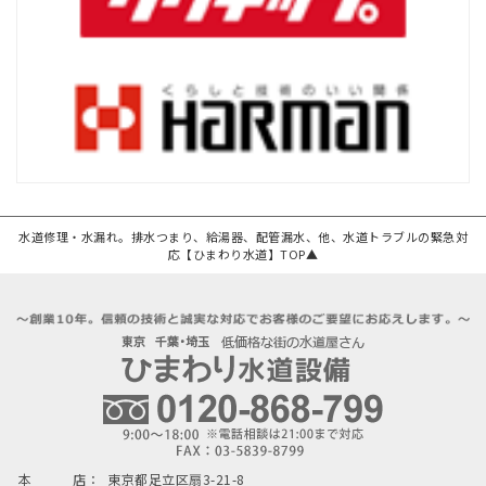
水道修理・水漏れ。排水つまり、給湯器、配管漏水、他、水道トラブルの緊急対
応【ひまわり水道】TOP▲
本 店：
東京都足立区扇3-21-8