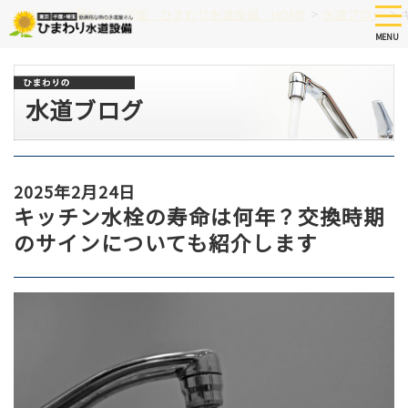
Skip
tog
>
>
つまり、水漏れなど修理 ひまわり水道設備 HOME
水道ブログ
nav
to
MENU
main
content
水道ブログ
2025年2月24日
キッチン水栓の寿命は何年？交換時期
のサインについても紹介します