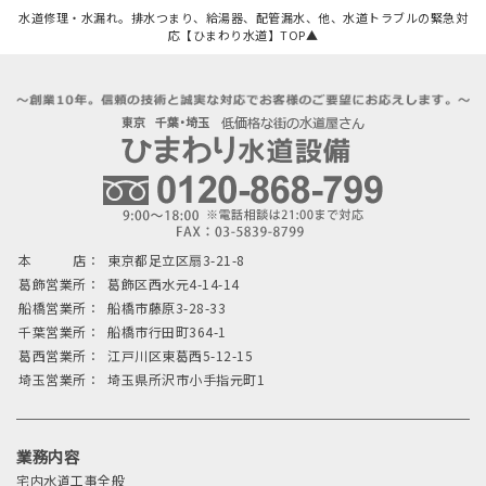
水道修理・水漏れ。排水つまり、給湯器、配管漏水、他、水道トラブルの緊急対
応【ひまわり水道】TOP▲
本 店：
東京都足立区扇3-21-8
葛飾営業所：
葛飾区西水元4-14-14
船橋営業所：
船橋市藤原3-28-33
千葉営業所：
船橋市行田町364-1
葛西営業所：
江戸川区東葛西5-12-15
埼玉営業所：
埼玉県所沢市小手指元町1
業務内容
宅内水道工事全般