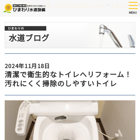
Skip
tog
>
>
つまり、水漏れなど修理 ひまわり水道設備 HOME
水道ブログ
nav
to
MENU
main
content
水道ブログ
2024年11月18日
清潔で衛生的なトイレへリフォーム！
汚れにくく掃除のしやすいトイレ