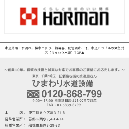
水道修理・水漏れ。排水つまり、給湯器、配管漏水、他、水道トラブルの緊急対
応【ひまわり水道】TOP▲
本 店：
東京都足立区扇3-21-8
葛飾営業所：
葛飾区西水元4-14-14
船橋営業所：
船橋市藤原3-28-33