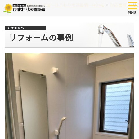
Skip
tog
>
>
つまり、水漏れなど修理 ひまわり水道設備 HOME
対応実績
リ
nav
to
MENU
main
content
リフォームの事例