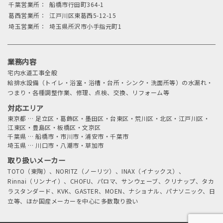
千葉営業所：
船橋市行田町364-1
葛西営業所：
江戸川区東葛西5-12-15
埼玉営業所：
埼玉県所沢市小手指元町1
業務内容
宅内水道工事全般
給排水設備（トイレ・浴室・浴槽・台所・シンク・洗面所等）の水漏れ・
つまり・各種調整作業、修理、点検、交換、リフォーム等
対応エリア
東京都
…
足立区・葛飾区・墨田区・台東区・荒川区・北区・江戸川区・
江東区・豊島区・板橋区・文京区
千葉県
…
船橋市・市川市・浦安市・千葉市
埼玉県
…
川口市・八潮市・草加市
取り扱いメーカー
TOTO（東陶）、NORITZ（ノーリツ）、INAX（イナックス）、
Rinnai（リンナイ）、CHOFU、パロマ、サンウェーブ、クリナップ、タカ
ラスタンダード、KVK、GASTER、MOEN、ナショナル、パナソニック、日
立等、ほか国産メーカーを中心に多数取り扱い